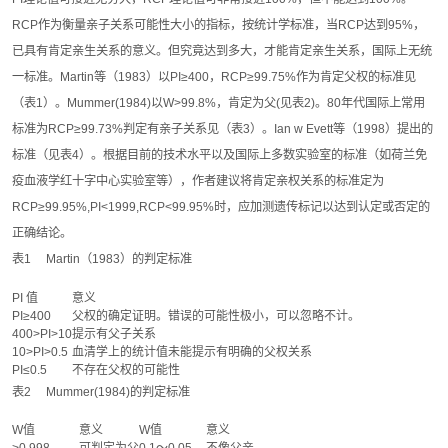
RCP作为衡量亲子关系可能性大小的指标，按统计学标准，当RCP达到95%，
已具有肯定亲生关系的意义。但究竟达到多大，才能肯定亲生关系，国际上无统
一标准。Martin等（1983）以PI≥400，RCP≥99.75%作为肯定父权的标准见
（表1）。Mummer(1984)以W>99.8%，肯定为父(见表2)。80年代国际上常用
标准为RCP≥99.73%判定有亲子关系见（表3）。Ian w Evett等（1998）提出的
标准（见表4）。根据目前的技术水平以及国际上多数实验室的标准（如荷兰免
疫血液学红十字中心实验室等），作者建议将肯定亲权关系的标准定为
RCP≥99.95%,PI<1999,RCP<99.95%时，应加测遗传标记以达到认定或否定的
正确结论。
表1 Martin（1983）的判定标准
PI 值
意义
PI≥400
父权的确定证明。错误的可能性极小，可以忽略不计。
400>PI>10
提示有父子关系
10>PI>0.5
血清学上的统计值未能提示有明确的父权关系
PI≤0.5
不存在父权的可能性
表2 Mummer(1984)的判定标准
W值
意义
W值
意义