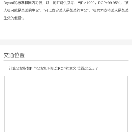
Bryant的标准和国内习惯，以上词汇可供参考：当PI≥1999，RCP≥99.95%，“某
人极可能是某某的生父”、“可以肯定某人是某某的生父”、“极强力支持某人是某某
生父的假设”。
交通位置
计算父权指数PI与父权相对机会RCP的意义 位置/怎么走？