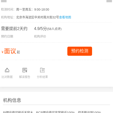
检测时间：
周一至周五：9:00-18:00
机构地址：
北京市海淀区中关村南大街32号
查看地图
需要提前2天约
4.9/5分
(58人点评)
预约日期
机构评价
面议
预约检测
￥
起
比对数据
解读报告
分析结果
机构信息
PI理论值可接近无穷大，RCP理论值可非常接近100%，但不能达到100%。