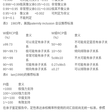
>0.998
可判定为父
0.1～0.05
不像父亲
0.998～0.99
极其像父亲
0.05～0.01
非常像父亲
0.99～0.95
非常想父亲
0.01～0.002
极其不像父亲
0.95～0.9
像父亲
<0.002
可判定为非父
0.9～0.1
不能判定
表3 1983年，美国paternity inclusion 会议推荐标准
W或RCP值
W或RCP值
意义
意义
（%）
（%）
可以肯定有亲子关
不可能肯定是否有亲子关
≥99.73
50～80
系
系
99～99.73
极可能有亲子关系
10～50
倾向排除亲子关系
非常可能有亲子关
95～99
5≤W≤10
不大可能有亲子关系
系
90～95
可能有亲子关系
0.27≤W≤5
不可能有亲子关系
80～90
倾向有亲子关系
≤0.27
可以排除亲子关系
表4 Ian(1998)的推荐标准
PI值
意义
>1000
极强力支持
100～1000
强力支持
10～100
中度支持
1～100
有限支持
在亲子鉴定报告中，定性表达亲权概率所使用的词汇目前尚无统一标准，参照