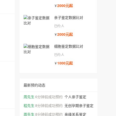
2000元起
￥
亲子鉴定数据比对
已约:人
2000元起
￥
细胞鉴定数据比对
已约:人
1000元起
￥
范女士
分钟前成功预约
天赋基因检测
最新预约动态
阮女士
4分钟前成功预约
十周无创产检
周先生
6分钟前成功预约
个人亲子鉴定
程先生
8分钟前成功预约
无创孕期亲子鉴定
周先生
8分钟前成功预约
亲缘关系鉴定