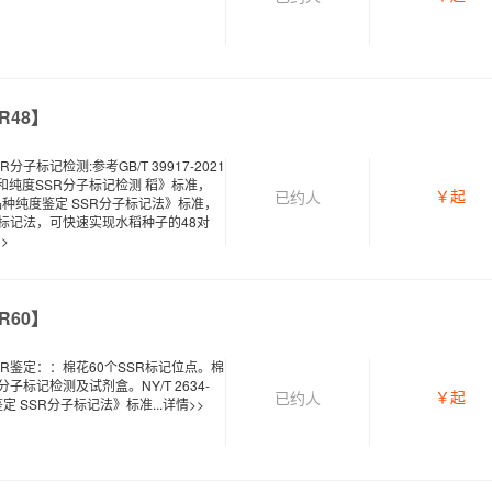
R48】
子标记检测:参考GB/T 39917-2021
纯度SSR分子标记检测 稻》标准，
￥
起
已约
人
《水稻品种纯度鉴定 SSR分子标记法》标准，
标记法，可快速实现水稻种子的48对
>
R60】
R鉴定：：棉花60个SSR标记位点。棉
子标记检测及试剂盒。NY/T 2634-
￥
起
已约
人
定 SSR分子标记法》标准...
详情>>