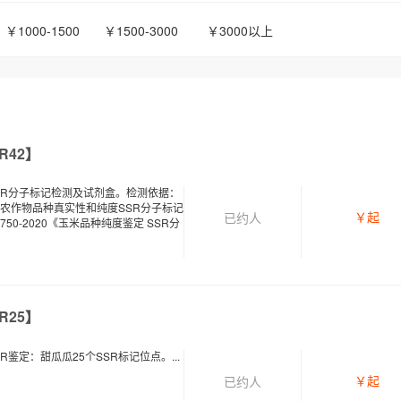
￥1000-1500
￥1500-3000
￥3000以上
R42】
SR分子标记检测及试剂盒。检测依据：
1 《主要农作物品种真实性和纯度SSR分子标记
￥
起
已约
人
3750-2020《玉米品种纯度鉴定 SSR分
R25】
鉴定：甜瓜瓜25个SSR标记位点。...
￥
起
已约
人