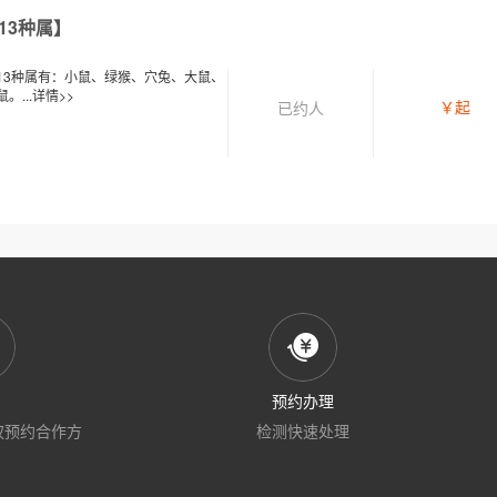
13种属】
13种属有：小鼠、绿猴、穴兔、大鼠、
...
详情>>
￥
起
已约
人
预约办理
权预约合作方
检测快速处理