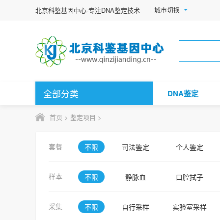
城市切换
北京科鉴基因中心-专注DNA鉴定技术
全部分类
DNA鉴定
首页
>
鉴定项目
>
套餐
不限
司法鉴定
个人鉴定
样本
不限
静脉血
口腔拭子
精斑
骨骼
采集
不限
自行采样
实验室采样