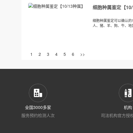
细胞种属鉴定【10/
细胞种属鉴定可以确认的
人、猪、羊、狗、牛、地鼠。
1
2
3
4
5
6
>>
全国3000多家
机构
服务预约检测人次
司法机构官方授