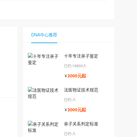
DNA中心推荐
十年专注亲子鉴定
已约:19800人
2000元起
￥
法医物证技术规范
已约:人
2000元起
￥
亲子关系判定标准
已约:人