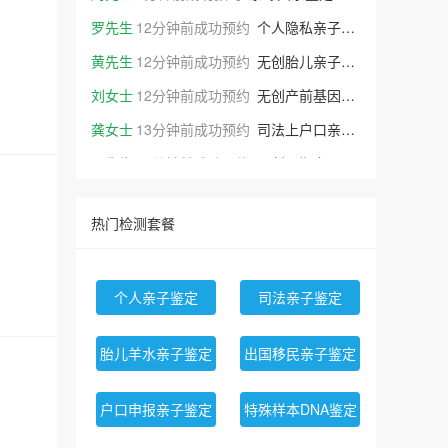
罗先生
12分钟前成功预约
个人隐私亲子鉴定
黄先生
12分钟前成功预约
无创胎儿亲子鉴定
刘女士
12分钟前成功预约
无创产前基因检测
龚女士
13分钟前成功预约
司法上户口亲子鉴定
亓先生
15分钟前成功预约
无创孕期亲子鉴定
洪先生
16分钟前成功预约
无创胎儿亲子鉴定
热门检测套餐
阮先生
17分钟前成功预约
LASIK近视手术基因检测（全位点）
张先生
19分钟前成功预约
儿童自闭症易感基因检测
李先生
20分钟前成功预约
無創產前基因檢測
个人亲子鉴定
司法亲子鉴定
王女士
22分钟前成功预约
TP53抗癌基因检测
胎儿羊水亲子鉴定
出国移民亲子鉴定
王女士
40分钟前成功预约
个人亲子鉴定
范女士
分钟前成功预约
天赋基因检测
户口申报亲子鉴定
特殊样本DNA鉴定
阮女士
4分钟前成功预约
十周无创产检