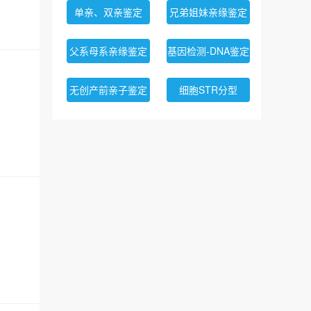
周先生
6分钟前成功预约
个人亲子鉴定
单亲、双亲鉴定
兄弟姐妹亲缘鉴定
程先生
8分钟前成功预约
无创孕期亲子鉴定
父系母系亲缘鉴定
基因检测-DNA鉴定
周先生
8分钟前成功预约
亲缘关系鉴定
罗先生
12分钟前成功预约
个人隐私亲子鉴定
无创产前亲子鉴定
细胞STR分型
黄先生
12分钟前成功预约
无创胎儿亲子鉴定
刘女士
12分钟前成功预约
无创产前基因检测