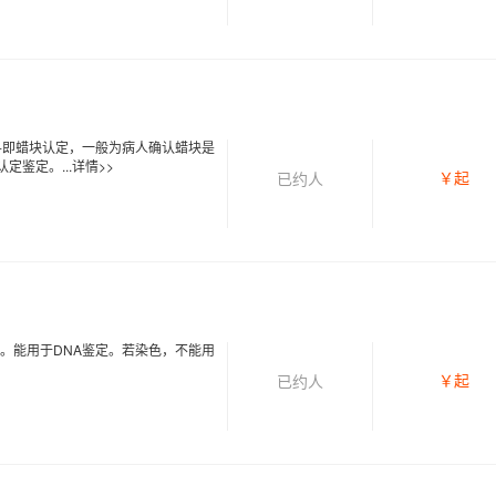
定-即蜡块认定，一般为病人确认蜡块是
定鉴定。...
详情>>
￥
起
已约
人
的。能用于DNA鉴定。若染色，不能用
￥
起
已约
人