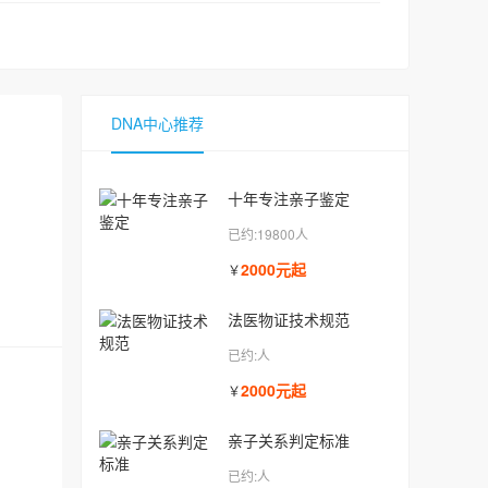
DNA中心推荐
十年专注亲子鉴定
已约:19800人
2000元起
￥
法医物证技术规范
已约:人
2000元起
￥
亲子关系判定标准
已约:人