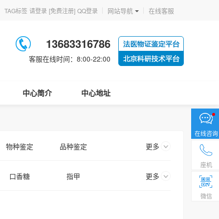
网站导航
在线客服
TAG标签
请登录
[免费注册]
QQ登录
13683316786
客服在线时间：8:00-22:00
中心简介
中心地址
在线咨询
物种鉴定
品种鉴定
更多
座机
口香糖
指甲
更多
微信