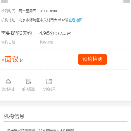
检测时间：
周一至周五：9:00-18:00
机构地址：
北京市海淀区中关村南大街32号
查看地图
需要提前2天约
4.9/5分
(58人点评)
预约日期
机构评价
面议
预约检测
￥
起
比对数据
解读报告
分析结果
机构信息
亲子鉴定结论描述：非父排除率大于0.9999。