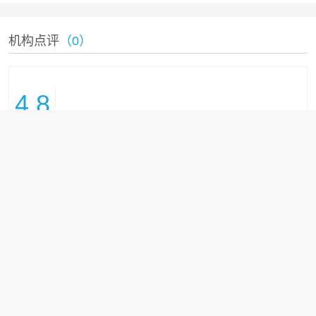
机构点评
（0）
4.8
全部(20)
交通便利(6)
服务热情(5)
法医专业(5)
解读清晰(3)
还会再来(1)
查看全部点评
咨询预约：13683316786 010-57281726