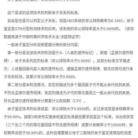
这个是说的这项技术的判断亲子关系的标准。
如血型也是可以判定父子关系，但是ABO系统的非父排除概率为0.1892；亲子
鉴定是STR分型检测技术的应用，该系统的非父排除率是大于0.9999的。（该项
数据来源于中国刑事科学技术大全-法医物证学）
一般亲子鉴定分析说明里面分两份部分内容：
第一部分是说该技术的检测是什么（人类的遗传标记），原理（孟德尔遗传规
律），亲子关系判定的标准（非父排除率大于0.9999）。这部分标准文字描述
为：上述基因座均是人类的遗传标记，遵循孟德尔遗传规律，联合应用可进行亲
子关系检测，其累计非父排除率大于0.9999。
第二部分是本检测情况，否定的描述为多个基因座子代不能从亲代找到来源，
不符合孟德尔遗传规律；肯定的描述为子代的等位基因之一能从亲代找到来源，
符合孟德尔遗传规律并计算累计父权指数（CPI）。
亲子鉴定技术的标准就是：非父排除大于0.9999的，反过来说就是亲权概率大
于99.99%。国家S局发布实施亲权鉴定标准最低要求就是这个标准，当出现突变
（三个及三个内的等位基因座不符合遗传规律）或累计亲概率小于10000时，亲
权概率会低于99.99%的，此时会需要做父母子三联体的亲子鉴定或增加检测遗