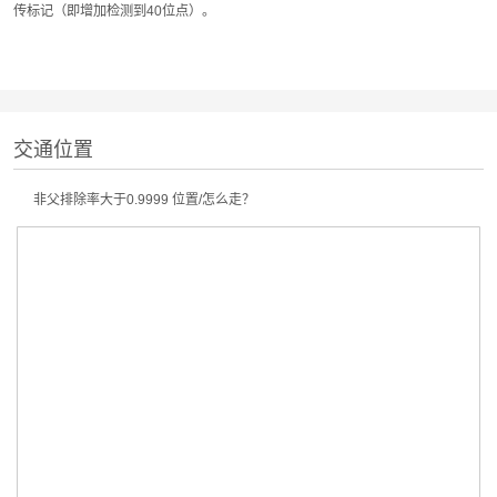
传标记（即增加检测到40位点）。
交通位置
非父排除率大于0.9999 位置/怎么走？