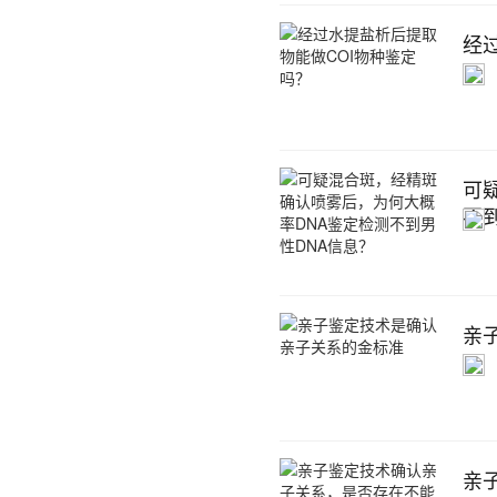
经
可
不
亲
亲