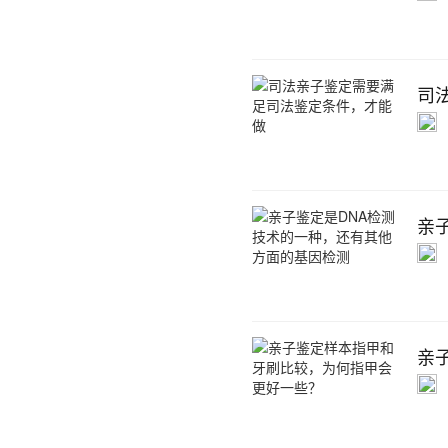
司
亲
亲