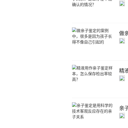
做
精
亲