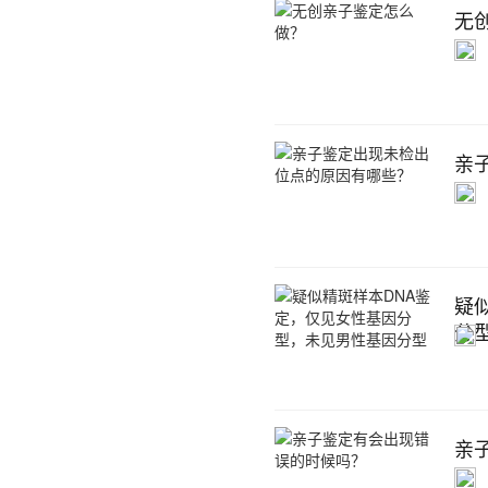
无
亲
疑
分
亲