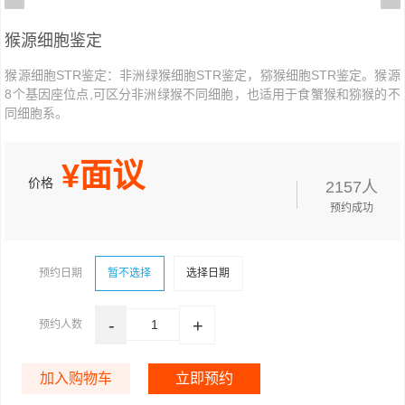
猴源细胞鉴定
猴源细胞STR鉴定：非洲绿猴细胞STR鉴定，猕猴细胞STR鉴定。猴源
8个基因座位点,可区分非洲绿猴不同细胞，也适用于食蟹猴和猕猴的不
同细胞系。
¥
面议
价格
2157人
预约成功
预约日期
暂不选择
选择日期
-
+
1
预约人数
加入购物车
立即预约