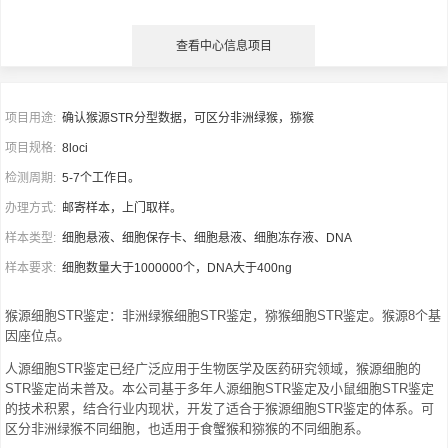
查看中心信息项目
项目用途:
确认猴源STR分型数据，可区分非洲绿猴，猕猴
项目规格:
8loci
检测周期:
5-7个工作日。
办理方式:
邮寄样本，上门取样。
样本类型:
细胞悬液、细胞保存卡、细胞悬液、细胞冻存液、DNA
样本要求:
细胞数量大于1000000个，DNA大于400ng
猴源细胞STR鉴定：非洲绿猴细胞STR鉴定，猕猴细胞STR鉴定。猴源8个基
因座位点。
人源细胞STR鉴定已经广泛应用于生物医学及医药研究领域，猴源细胞的
STR鉴定尚未普及。本公司基于多年人源细胞STR鉴定及小鼠细胞STR鉴定
的技术积累，结合行业内现状，开发了适合于猴源细胞STR鉴定的体系。可
区分非洲绿猴不同细胞，也适用于食蟹猴和猕猴的不同细胞系。