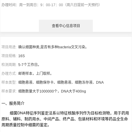
办理时间：周一到周日：9：00-17：00（周六日提前一天预约）
查看中心信息项目
项目用途:
确认细菌种类,是否有多种bacteria交叉污染。
项目规格:
16S
检测周期:
5-7个工作日。
办理方式:
邮寄样本，上门取样。
样本类型:
细胞悬液、细胞保存卡、细胞悬液、细胞冻存液、DNA
样本要求:
细胞数量大于1000000个，DNA大于400ng
一、服务简介
细菌DNA特征序列鉴定法系以特征核酸序列作为目标检测物，用于药用
原料、辅料、制药用水、中间产品、终产品、包装材料和环境等药品全生命
周期质量控制中细菌的鉴定。