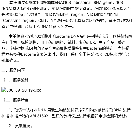
本法通过对细菌16S核糖体RNA(16S ribosomal RNA gene，16S
rRNA)基因特征序列的测定，实现细菌的生物学鉴定。细菌16S rRNA基因全
长约1500bp，包含9个可变区(VarIable region，V区)和10个恒定区
(Constant region，C区)，在结构与功能上具有高度保守性，是细菌分类和
鉴定中得到广泛应用的DNA特征序列之一。
本单位参考Y典1021通则《bacteria DNA特征序列鉴定法》, 以特征核酸
序列作为目标检测物，用于药用原料、辅料、制药用水、中间产品、终产
品、 包装材料和环境等Y品全生命周期质量控制中bacteria的鉴定。当怀疑
样本有多种bacteria交叉污染时，我们可采用多重荧光PCR+CE技术进行识
别和确认。
二、服务内容
（一）服务流程
（二）服务特点
1．取适量该样本DNA 用微生物核酸特异序列引物对前述提取DNA 进行
扩增,扩增产物在ABI 3130XL 型遗传分析仪上进行毛细管电泳检测和分析。
2．灵敏度高。