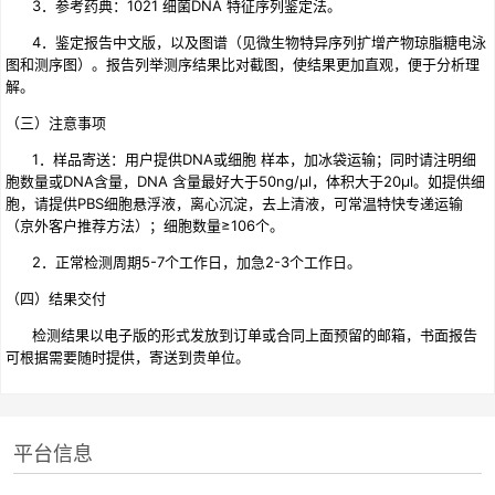
3．参考药典：1021 细菌DNA 特征序列鉴定法。
4．鉴定报告中文版，以及图谱（见微生物特异序列扩增产物琼脂糖电泳
图和测序图）。报告列举测序结果比对截图，使结果更加直观，便于分析理
解。
（三）注意事项
1．样品寄送：用户提供DNA或细胞 样本，加冰袋运输；同时请注明细
胞数量或DNA含量，DNA 含量最好大于50ng/μl，体积大于20μl。如提供细
胞，请提供PBS细胞悬浮液，离心沉淀，去上清液，可常温特快专递运输
（京外客户推荐方法）；细胞数量≥106个。
2．正常检测周期5-7个工作日，加急2-3个工作日。
（四）结果交付
检测结果以电子版的形式发放到订单或合同上面预留的邮箱，书面报告
可根据需要随时提供，寄送到贵单位。
平台信息