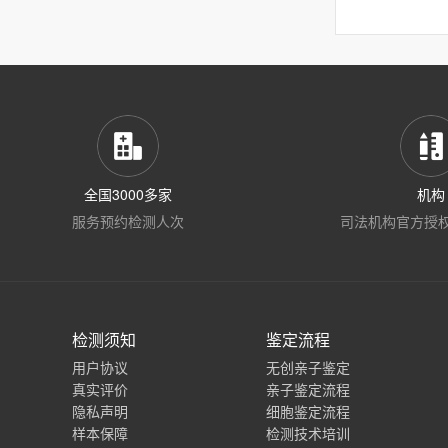
全国3000多家
机构
服务预约检测人次
司法机构官方授
检测须知
鉴定流程
用户协议
无创亲子鉴定
真实评价
亲子鉴定流程
隐私声明
细胞鉴定流程
样本保障
检测技术培训