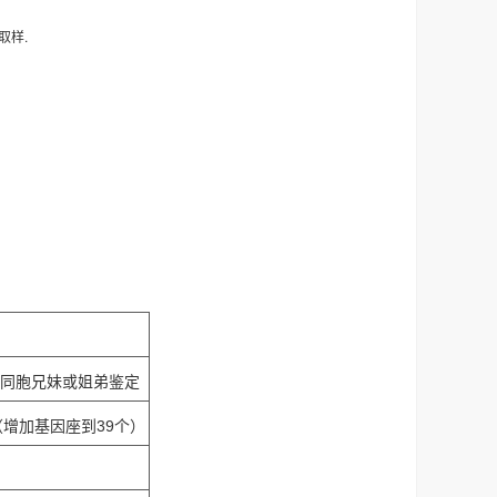
取样.
同胞兄妹或姐弟鉴定
（增加基因座到39个）