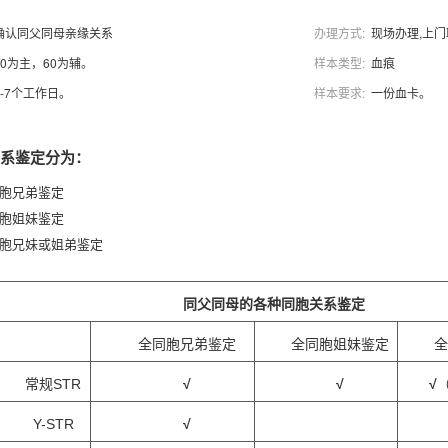
确认同父同母亲缘关系
办理方式:
现场办理,上门
40为主，60为辅。
样本类型:
血痕
5-7个工作日。
样本要求:
一份血卡。
系鉴定分为：
同胞兄弟鉴定
同胞姐妹鉴定
同胞兄妹或姐弟鉴定
同父同母的各种同胞关系鉴定
全同胞兄弟鉴定
全同胞姐妹鉴定
全
常规STR
√
√
√
Y-STR
√