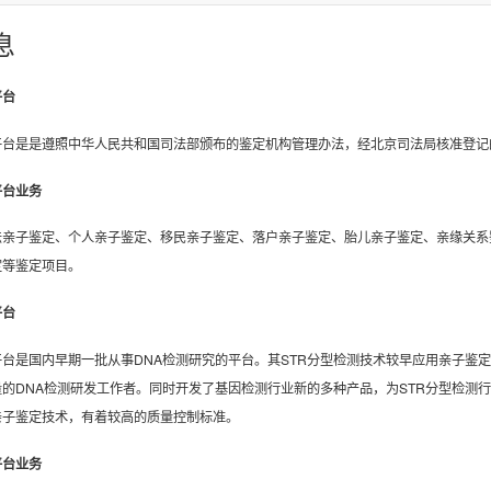
息
平台
平台是是遵照中华人民共和国司法部颁布的鉴定机构管理办法，经北京司法局核准登记
平台业务
亲子鉴定、个人亲子鉴定、移民亲子鉴定、落户亲子鉴定、胎儿亲子鉴定、亲缘关系鉴
定等鉴定项目。
平台
台是国内早期一批从事DNA检测研究的平台。其STR分型检测技术较早应用亲子鉴
的DNA检测研发工作者。同时开发了基因检测行业新的多种产品，为STR分型检测
亲子鉴定技术，有着较高的质量控制标准。
平台业务