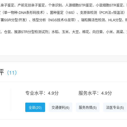
亲子鉴定、产前无创亲子鉴定、个体识别、人源细胞STR鉴定、小鼠细胞STR鉴定、猴源细
（单一物种-DNA条形码技术）、菌种鉴定（16S）、支原体检测（PCR法+恒温
薯SSR分型/开发）、核型分析（NGS技术/G显带）、端粒酶活性检测、HLA分型
、仓鼠、猴源STR分型检测试剂；水稻、玉米、大豆、棉花、向日葵、小米、高粱、
评
（11）
专业水平：4.9分
服务水平：4.9分
全部(20)
交通便利(6)
服务热情(5)
法医专业(5)