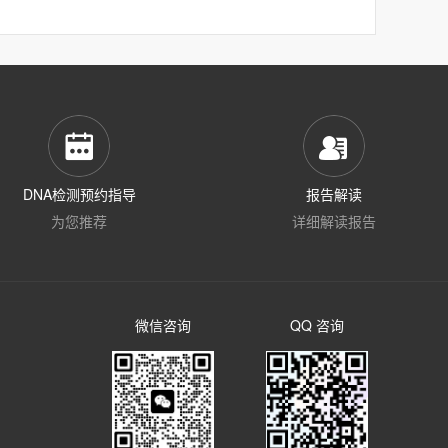
DNA检测预约指导
报告解读
为您推荐
详细解读报告
微信咨询
QQ 咨询